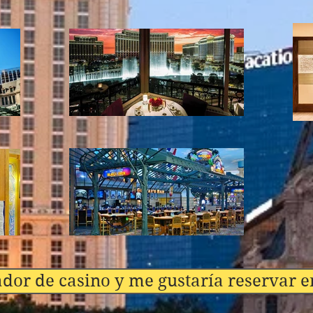
ador de casino y me gustaría reservar e