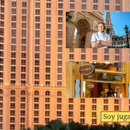
Soy jug